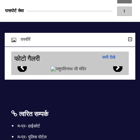
पासपोर्ट सेवा
1
तस्वीरें
फोटो गैलरी
सभी देंखे
त्वरित सम्पर्क
म॰प्र॰ हाईकोर्ट
म॰प्र॰ पुलिस पोर्टल