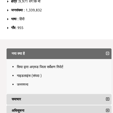
क्षेत्र :
9,971 वर्ग कि मी
जनसंख्या :
1,339,832
भाषा :
हिंदी
गाँव:
955
नया क्या है
सिया द्वारा अप्रूड जिला सर्वेक्षण रिपोर्ट
गाइडलाइंस (संपदा )
जनगणना
समाचार
अधिसूचना